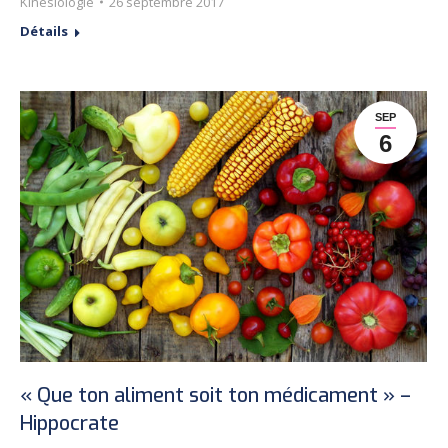
Kinésiologie
26 septembre 2017
Détails
SEP
6
« Que ton aliment soit ton médicament » –
Hippocrate