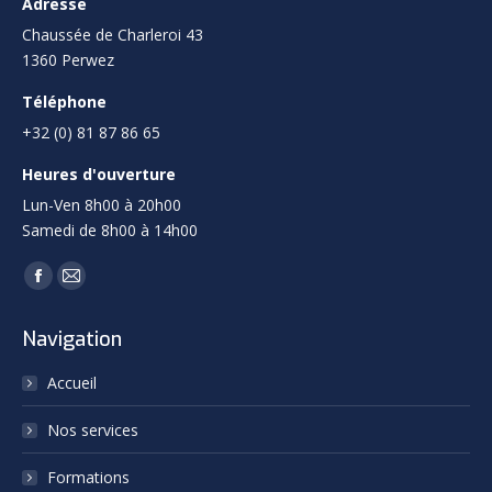
Adresse
Chaussée de Charleroi 43
1360 Perwez
Téléphone
+32 (0) 81 87 86 65
Heures d'ouverture
Lun-Ven 8h00 à 20h00
Samedi de 8h00 à 14h00
Trouvez nous sur :
Facebook
Mail
page
page
Navigation
opens
opens
in
in
Accueil
new
new
Nos services
window
window
Formations