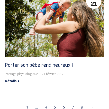
21
Porter son bébé rend heureux !
Portage physiologique
21 février 2017
Détails
←
1
…
4
5
6
7
8
→