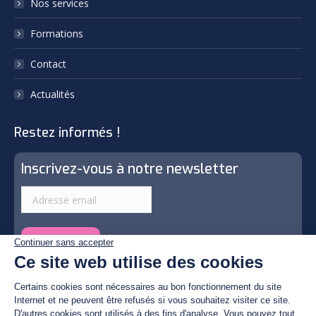
Nos services
window
window
Formations
Contact
Actualités
Restez informés !
Inscrivez-vous à notre newsletter
© By Poush | Photos by © Christian Fulster, Tous droits
réservés