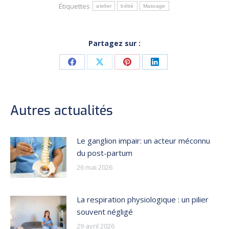
Étiquettes
atelier
bébé
Massage
Partagez sur :
Share
Share
Share
Share
on
on
on
on
Facebook
X
Pinterest
LinkedIn
Autres actualités
Le ganglion impair: un acteur méconnu
du post-partum
26 mai 2026
La respiration physiologique : un pilier
souvent négligé
29 avril 2026