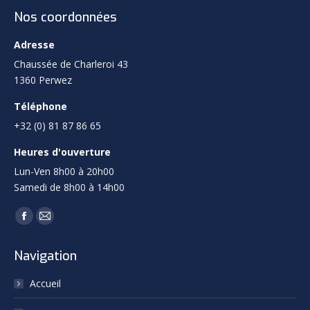
Nos coordonnées
Adresse
Chaussée de Charleroi 43
1360 Perwez
Téléphone
+32 (0) 81 87 86 65
Heures d'ouverture
Lun-Ven 8h00 à 20h00
Samedi de 8h00 à 14h00
Trouvez nous sur :
Facebook
Mail
page
page
Navigation
opens
opens
in
in
Accueil
new
new