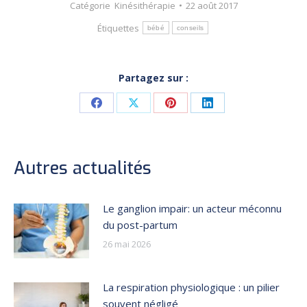
Catégorie
Kinésithérapie
22 août 2017
Étiquettes
bébé
conseils
Partagez sur :
Share
Share
Share
Share
on
on
on
on
Facebook
X
Pinterest
LinkedIn
Autres actualités
Le ganglion impair: un acteur méconnu
du post-partum
26 mai 2026
La respiration physiologique : un pilier
souvent négligé