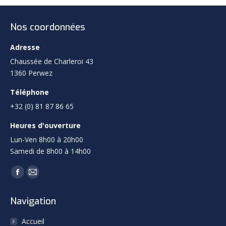
Nos coordonnées
Adresse
Chaussée de Charleroi 43
1360 Perwez
Téléphone
+32 (0) 81 87 86 65
Heures d'ouverture
Lun-Ven 8h00 à 20h00
Samedi de 8h00 à 14h00
Trouvez nous sur :
Facebook
Mail
page
page
Navigation
opens
opens
in
in
Accueil