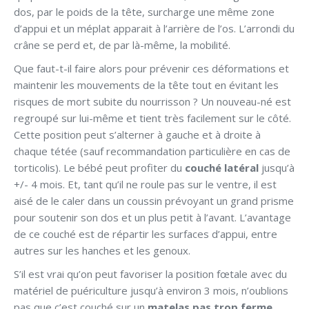
dos, par le poids de la tête, surcharge une même zone
d’appui et un méplat apparait à l’arrière de l’os. L’arrondi du
crâne se perd et, de par là-même, la mobilité.
Que faut-t-il faire alors pour prévenir ces déformations et
maintenir les mouvements de la tête tout en évitant les
risques de mort subite du nourrisson ? Un nouveau-né est
regroupé sur lui-même et tient très facilement sur le côté.
Cette position peut s’alterner à gauche et à droite à
chaque tétée (sauf recommandation particulière en cas de
torticolis). Le bébé peut profiter du
couché latéral
jusqu’à
+/- 4 mois. Et, tant qu’il ne roule pas sur le ventre, il est
aisé de le caler dans un coussin prévoyant un grand prisme
pour soutenir son dos et un plus petit à l’avant. L’avantage
de ce couché est de répartir les surfaces d’appui, entre
autres sur les hanches et les genoux.
S’il est vrai qu’on peut favoriser la position fœtale avec du
matériel de puériculture jusqu’à environ 3 mois, n’oublions
pas que c’est couché sur un
matelas pas trop ferme