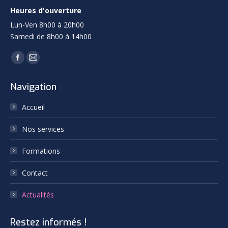
Heures d'ouverture
Lun-Ven 8h00 à 20h00
Samedi de 8h00 à 14h00
Trouvez nous sur :
Facebook
Mail
page
page
Navigation
opens
opens
in
in
Accueil
new
new
Nos services
window
window
Formations
Contact
Actualités
Restez informés !