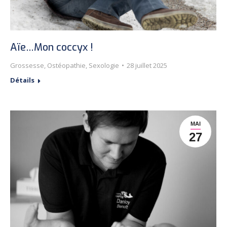
Aïe…Mon coccyx !
Grossesse
,
Ostéopathie
,
Sexologie
28 juillet 2025
Détails
MAI
27