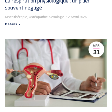
La respiration physiologique : un pilier
souvent négligé
Kinésithérapie
,
Ostéopathie
,
Sexologie
29 avril 2026
Détails
MAR
31