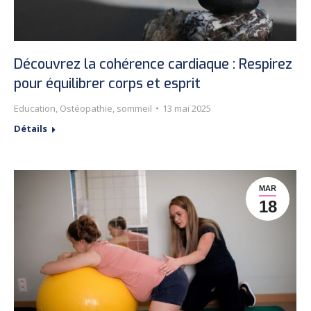
Découvrez la cohérence cardiaque : Respirez
pour équilibrer corps et esprit
Education
,
Ostéopathie
,
sommeil
13 mai 2025
Détails
MAR
18