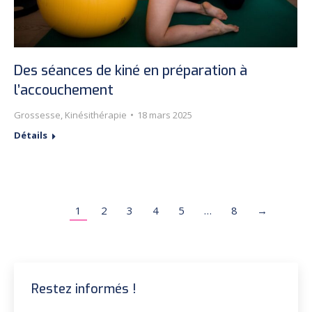
Des séances de kiné en préparation à
l’accouchement
Grossesse
,
Kinésithérapie
18 mars 2025
Détails
1
2
3
4
5
…
8
→
Restez informés !