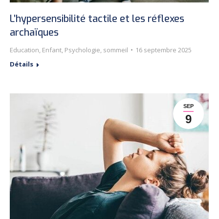
L’hypersensibilité tactile et les réflexes
archaïques
Education
,
Enfant
,
Psychologie
,
sommeil
16 septembre 2025
Détails
SEP
9