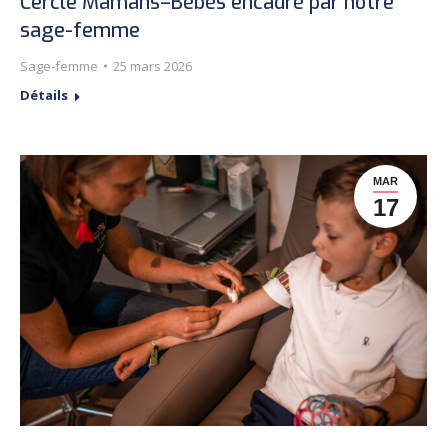
Cercle Mamans–Bébés encadré par notre
sage-femme
Sage-femme
25 mars 2026
Détails
MAR
17