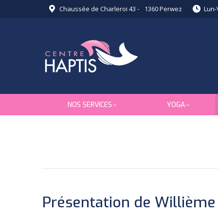
Chaussée de Charleroi 43 - 1360 Perwez
Lun-
NOS SERVICES
YOGA
Présentation de Willième 