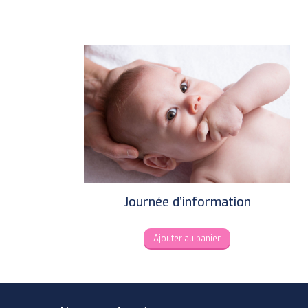
may
be
chosen
on
the
product
page
Journée d’information
Ajouter au panier