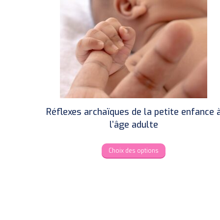
variants.
The
options
may
be
chosen
on
the
product
Réflexes archaïques de la petite enfance 
page
l’âge adulte
This
Choix des options
product
has
multiple
variants.
The
options