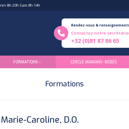
Ven 8h-20h Sam 8h-14h
Rendez-vous & renseignement
Contactez notre secrétaria
+32 (0)81 87 86 65
FORMATIONS
CERCLE MAMANS–BÉBÉS
Formations
Marie-Caroline, D.O.