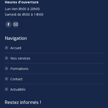
Heures d'ouverture
page
Lun-Ven 8h00 à 20h00
Samedi de 8h00 à 14h00
Trouvez nous sur :
Facebook
Mail
page
page
Navigation
opens
opens
in
in
Accueil
new
new
Nos services
window
window
Formations
Contact
Actualités
Restez informés !