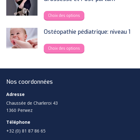
multiple
variants.
This
Choix des options
The
product
options
has
Ostéopathie pédiatrique: niveau 1
may
multiple
be
variants.
This
Choix des options
chosen
The
product
on
options
has
the
may
multiple
product
be
variants.
page
Nos coordonnées
chosen
The
on
options
Adresse
the
may
Chaussée de Charleroi 43
product
be
1360 Perwez
page
chosen
Téléphone
on
the
+32 (0) 81 87 86 65
product