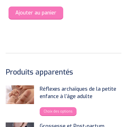
Ajouter au panier
Produits apparentés
Réflexes archaïques de la petite
enfance à l’âge adulte
This
Choix des options
product
has
Grossesse et Post-partum