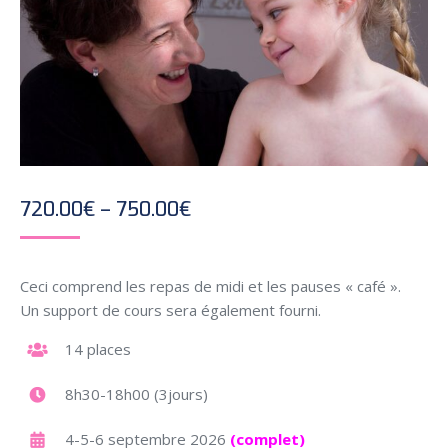
Price
720.00
€
–
750.00
€
range:
720.00€
Ceci comprend les repas de midi et les pauses « café ».
through
Un support de cours sera également fourni.
750.00€
14 places
8h30-18h00 (3jours)
4-5-
6 septembre 2026
(complet)