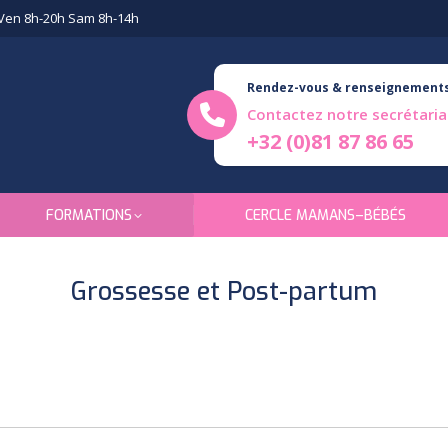
Ven 8h-20h Sam 8h-14h
Rendez-vous & renseignement
Contactez notre secrétaria
+32 (0)81 87 86 65
FORMATIONS
CERCLE MAMANS–BÉBÉS
Grossesse et Post-partum