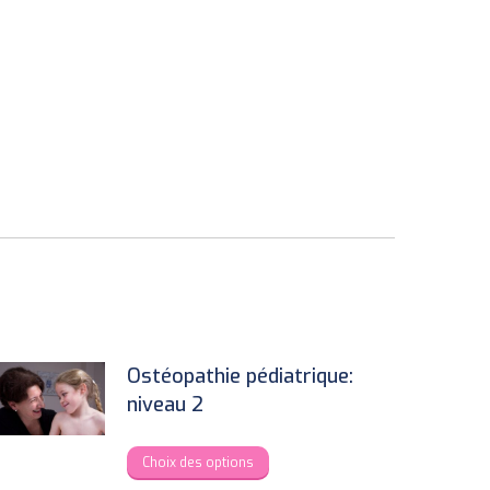
Ostéopathie pédiatrique:
niveau 2
This
Choix des options
product