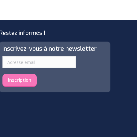
has
multiple
variants.
The
Restez informés !
options
may
Inscrivez-vous à notre newsletter
be
chosen
on
the
product
page