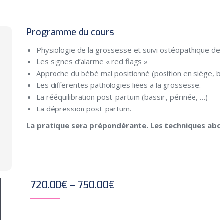
Programme du cours
Physiologie de la grossesse et suivi ostéopathique de
Les signes d’alarme « red flags »
Approche du bébé mal positionné (position en siège, 
Les différentes pathologies liées à la grossesse.
La rééquilibration post-partum (bassin, périnée, …)
La dépression post-partum.
La pratique sera prépondérante. Les techniques abo
Price
720.00
€
–
750.00
€
range:
720.00€