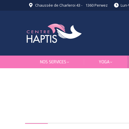
Chaussée de Charleroi 43 - 1360 Perwez
Lun-
NOS SERVICES
YOGA