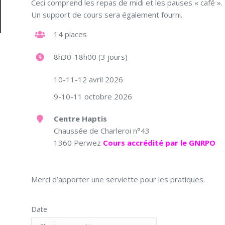
Ceci comprend les repas de midi et les pauses « café ».
through
Un support de cours sera également fourni.
750.00€
14 places
8h30-18h00 (3 jours)
10-11-12 avril 2026
9-10-11 octobre 2026
Centre Haptis
Chaussée de Charleroi n°43
1360 Perwez
Cours accrédité par le GNRPO
Merci d’apporter une serviette pour les pratiques.
Date