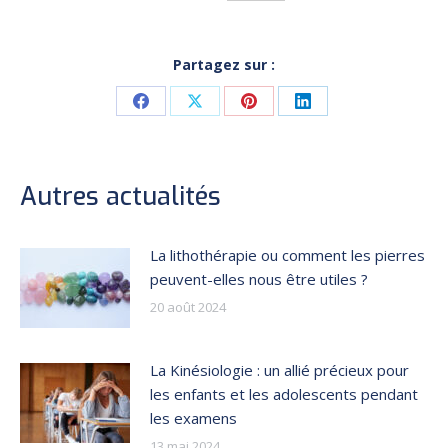
Partagez sur :
Share
Share
Share
Share
on
on
on
on
Facebook
X
Pinterest
LinkedIn
Autres actualités
La lithothérapie ou comment les pierres
peuvent-elles nous être utiles ?
20 août 2024
La Kinésiologie : un allié précieux pour
les enfants et les adolescents pendant
les examens
13 mai 2024