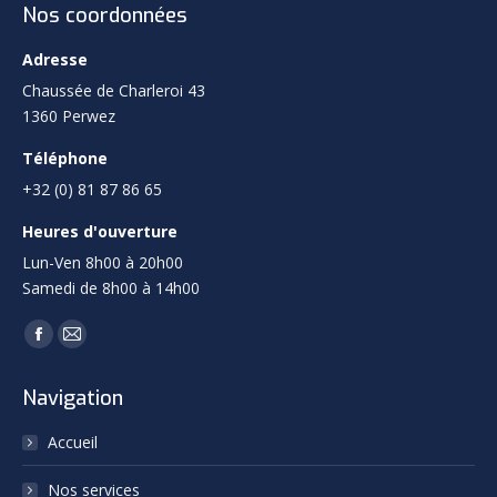
Nos coordonnées
Adresse
Chaussée de Charleroi 43
1360 Perwez
Téléphone
+32 (0) 81 87 86 65
Heures d'ouverture
Lun-Ven 8h00 à 20h00
Samedi de 8h00 à 14h00
Trouvez nous sur :
Facebook
Mail
page
page
Navigation
opens
opens
in
in
Accueil
new
new
Nos services
window
window