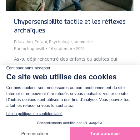
L’hypersensibilité tactile et les réflexes
archaïques
Education
,
Enfant
,
Psychologie
,
sommeil
Par
mchaptowill
16 septembre 2025
As-tu déjà rencontré des enfants ou adultes qui
semblent incapables de rester en place ? Qui ont
du mal à se concentrer, toujours à fleur de peau ?
Qui ne supportent pas les étiquettes de leurs
vêtements, ou qui évitent les contacts physiques
et les interactions sociales ? Qui paraissent mal à
l’aise dans leur…