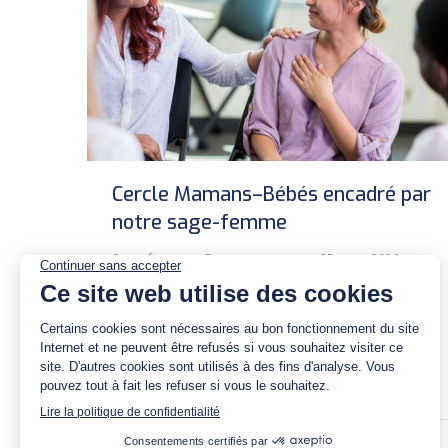
Cercle Mamans–Bébés encadré par
notre sage-femme
Sage-femme
Par
newmegane
25 mars 2026
Haptis vous invite à son Cercle Mamans–
Bébés, un moment chaleureux guidé par
Marine Huberlant, sage-femme, pour offrir aux
jeunes mamans un espace de partage, de
soutien et de douceur.