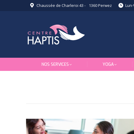
Chaussée de Charleroi 43 - 1360 Perwez
Lun-
NOS SERVICES
YOGA