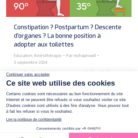
Constipation ? Postpartum ? Descente
d’organes ? La bonne position à
adopter aux toilettes
Education
,
Kinésithérapie
Par
mchaptowill
3 septembre 2024
Le périnée (muscles qui tapissent le bas du bassin
comme un hamac) possède un tonus de base qui
nous permet une certaine continence tout au long
de la journée (heureusement)! Quand le besoin
d’aller à la selle se fait ressentir nous nous
asseyons sur nos toilettes créant ainsi un angle de
90 degrés au niveau…