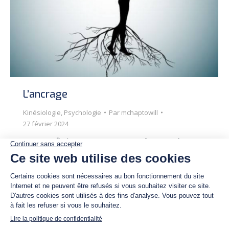
L’ancrage
Kinésiologie
,
Psychologie
Par
mchaptowill
27 février 2024
Que signifie l’ancrage ? L’ancrage, être ancré, c’est
être connecté à la terre. C’est se sentir relié. C’est
sentir une connexion profonde qui existe entre
nous et la terre, c’est être dans l’acceptation du
moment présent. Quels sont les effets positifs de
l’ancrage ? Avoir moins de pensées, calmer le
mental Se sentir plus sécurisé, plus serein…