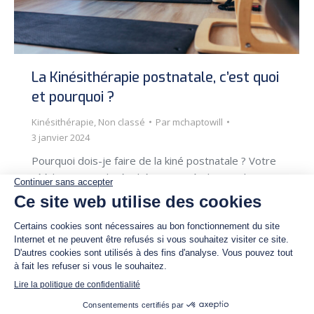
La Kinésithérapie postnatale, c’est quoi
et pourquoi ?
Kinésithérapie
,
Non classé
Par
mchaptowill
3 janvier 2024
Pourquoi dois-je faire de la kiné postnatale ? Votre
rééducation en kinésithérapie après l’accouchement
peut avoir plusieurs bénéfices : 1) Si vous
présentez un/des symptômes : – Fuites urinaires
et/ou fécales – Pesanteur dans le périnée /
descente d’organes – Douleurs suite à une
épisiotomie/ déchirure/ cicatrice de la césarienne –
Présence de douleurs lors…