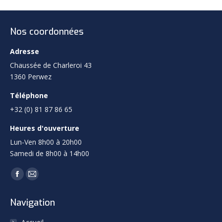
Nos coordonnées
Adresse
Chaussée de Charleroi 43
1360 Perwez
Téléphone
+32 (0) 81 87 86 65
Heures d'ouverture
Lun-Ven 8h00 à 20h00
Samedi de 8h00 à 14h00
Trouvez nous sur :
Facebook
Mail
page
page
Navigation
opens
opens
in
in