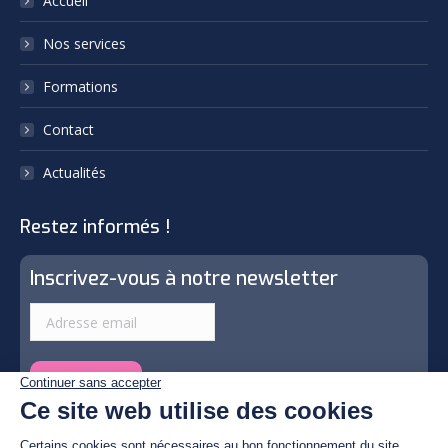
Accueil
new
new
Nos services
window
window
Formations
Contact
Actualités
Restez informés !
Inscrivez-vous à notre newsletter