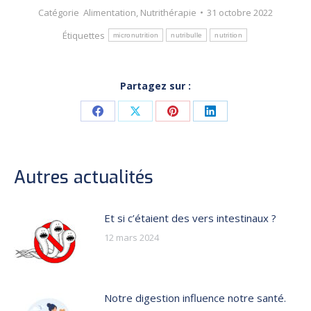
Catégorie
Alimentation
,
Nutrithérapie
31 octobre 2022
Étiquettes
micronutrition
nutribulle
nutrition
Partagez sur :
Share
Share
Share
Share
on
on
on
on
Facebook
X
Pinterest
LinkedIn
Autres actualités
Et si c’étaient des vers intestinaux ?
12 mars 2024
Notre digestion influence notre santé.