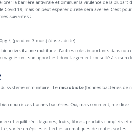
liorer la barrière antivirale et diminuer la virulence de la plupart 
 le Covid 19, mais on peut espérer qu’elle sera avérée. C’est pou
mes suivantes :
µg /J (pendant 3 mois) (dose adulte)
 D bioactive, il a une multitude d’autres rôles importants dans notr
en magnésium, son apport est donc largement conseillé à raison d
é
 du système immunitaire ! Le
microbiote
(bonnes bactéries de 
 de bien nourrir ces bonnes bactéries. Oui, mais comment, me direz-
iée et équilibrée : légumes, fruits, fibres, produits complets et 
iette, variée en épices et herbes aromatiques de toutes sortes.