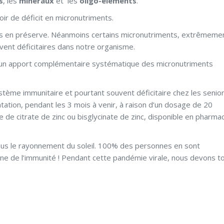
s
, les
minéraux
et les
oligo-éléments
.
oir de déficit en micronutriments.
nous en préserve. Néanmoins certains micronutriments, extrêmeme
vent déficitaires dans notre organisme.
le un apport complémentaire systématique des micronutriments
tème immunitaire et pourtant souvent déficitaire chez les seniors
tion, pendant les 3 mois à venir, à raison d’un dosage de 20
e de citrate de zinc ou bisglycinate de zinc, disponible en pharma
ous le rayonnement du soleil. 100% des personnes en sont
tamine de l’immunité ! Pendant cette pandémie virale, nous devons t