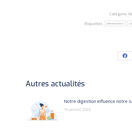
Catégorie
N
Étiquettes
alimentation
co
Sh
on
Fa
Autres actualités
Notre digestion influence notre s
16 janvier 2024