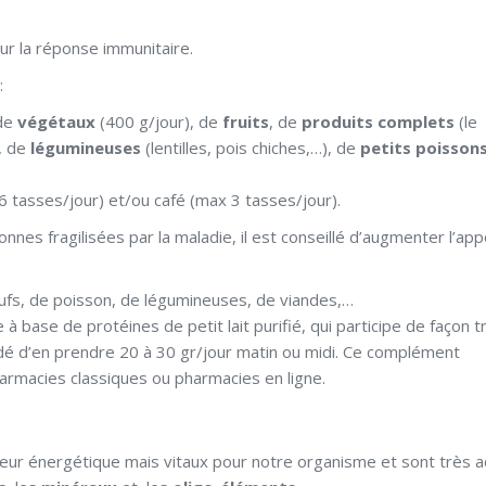
ur la réponse immunitaire.
:
 de
végétaux
(400 g/jour), de
fruits
, de
produits complets
(le
, de
légumineuses
(lentilles, pois chiches,…), de
petits poisson
 6 tasses/jour) et/ou café (max 3 tasses/jour).
nnes fragilisées par la maladie, il est conseillé d’augmenter l’app
’œufs, de poisson, de légumineuses, de viandes,…
à base de protéines de petit lait purifié, qui participe de façon t
andé d’en prendre 20 à 30 gr/jour matin ou midi. Ce complément
armacies classiques ou pharmacies en ligne.
eur énergétique mais vitaux pour notre organisme et sont très ac