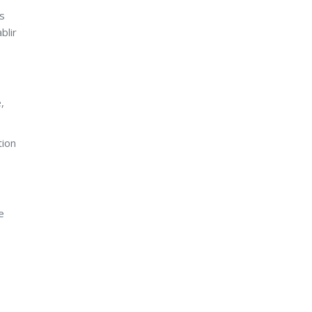
es
blir
,
tion
e