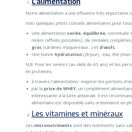
L’alimentation
Notre alimentation a une influence très importante s
Voici quelques petits conseils alimentaires pour tous
Une alimentation
variée
,
équilibrée
, constituée
moins raffinés possibles), de céréales complètes
gras
(sardines maquereaux…) et
d’œufs
.
Une bonne
hydratation
(2l/jour) : eau, thé (max
N.B. Pour les seniors (au-delà de 65 ans) et les perso
en protéines:
à travers l’alimentation : majorer les portions d
par la
prise de WHEY
, un complément alimentaire 
intéressante à la lutte antivirale. Il est recomm
alimentaire est disponible sans ordonnance en ph
Les vitamines et minéraux
Les
micronutriments
sont des nutriments sans val