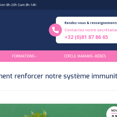
Ven 8h-20h Sam 8h-14h
Rendez-vous & renseignement
Contactez notre secrétaria
+32 (0)81 87 86 65
FORMATIONS
CERCLE MAMANS–BÉBÉS
nt renforcer notre système immunit
NO