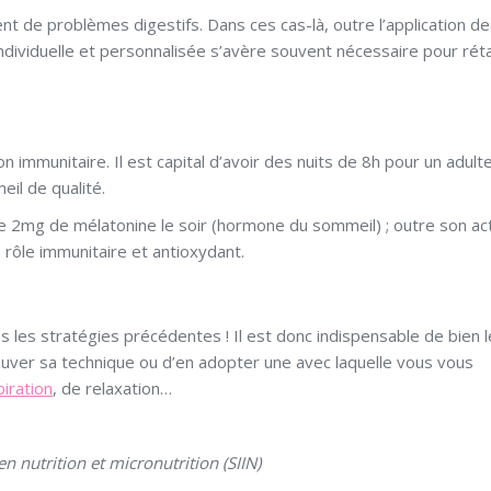
t de problèmes digestifs. Dans ces cas-là, outre l’application d
ndividuelle et personnalisée s’avère souvent nécessaire pour réta
on immunitaire. Il est capital d’avoir des nuits de 8h pour un adulte
il de qualité.
 2mg de mélatonine le soir (hormone du sommeil) ; outre son ac
 rôle immunitaire et antioxydant.
s les stratégies précédentes ! Il est donc indispensable de bien l
rouver sa technique ou d’en adopter une avec laquelle vous vous
piration
, de relaxation…
n nutrition et micronutrition (SIIN)