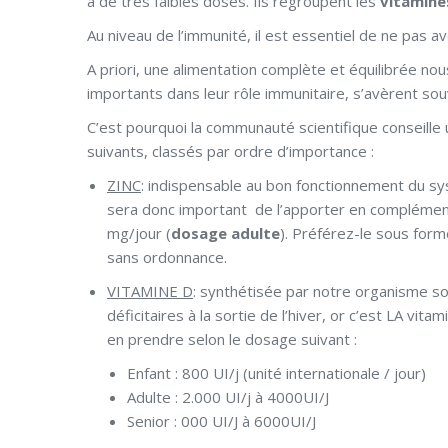
à de très faibles doses. Ils regroupent les
vitamine
Au niveau de l’immunité, il est essentiel de ne pas av
A priori, une alimentation complète et équilibrée 
importants dans leur rôle immunitaire, s’avèrent sou
C’est pourquoi la communauté scientifique conseil
suivants, classés par ordre d’importance :
ZINC
: indispensable au bon fonctionnement du sys
sera donc important de l’apporter en complémenta
mg/jour (
dosage adulte
). Préférez-le sous form
sans ordonnance.
VITAMINE D
: synthétisée par notre organisme s
déficitaires à la sortie de l’hiver, or c’est LA vi
en prendre selon le dosage suivant :
Enfant : 800 UI/j (unité internationale / jour)
Adulte : 2.000 UI/j à 4000UI/J
Senior : 000 UI/J à 6000UI/J