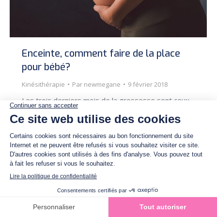
Enceinte, comment faire de la place
pour bébé?
Kinésithérapie
Par
newmegane
9 février 2018
Les trois derniers mois de la grossesse sont ceux
où votre corps va subir les modifications physiques
les plus impressionnantes ! Bébé prend de plus en
plus de place.