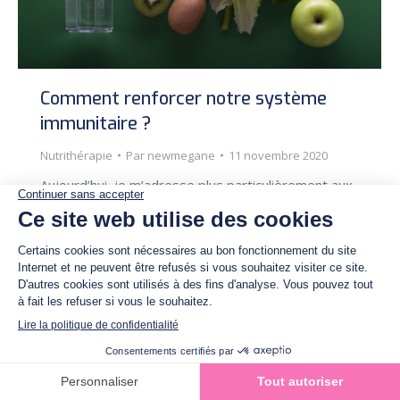
Comment renforcer notre système
immunitaire ?
Nutrithérapie
Par
newmegane
11 novembre 2020
Aujourd’hui, je m’adresse plus particulièrement aux
adultes… En marge des mesures de confinement
nécessaires pour limiter la propagation du virus, je
vous propose d’agir également sur le renforcement
de votre système immunitaire pour mieux faire
face à une éventuelle contamination.