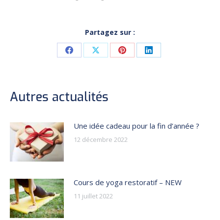
Partagez sur :
Share
Share
Share
Share
on
on
on
on
Facebook
X
Pinterest
LinkedIn
Autres actualités
Une idée cadeau pour la fin d’année ?
12 décembre 2022
Cours de yoga restoratif – NEW
11 juillet 2022