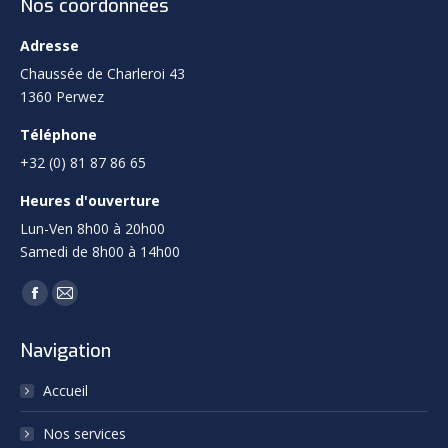
Nos coordonnées
Adresse
Chaussée de Charleroi 43
1360 Perwez
Téléphone
+32 (0) 81 87 86 65
Heures d'ouverture
Lun-Ven 8h00 à 20h00
Samedi de 8h00 à 14h00
Trouvez nous sur :
Facebook
Mail
page
page
Navigation
opens
opens
in
in
Accueil
new
new
Nos services
window
window