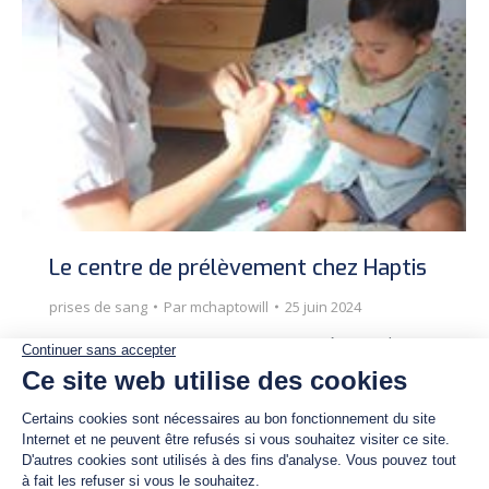
Le centre de prélèvement chez Haptis
prises de sang
Par
mchaptowill
25 juin 2024
Au centre Haptis, nous sommes une équipe de 6
infirmières et sage-femmes à gérer le centre de
prélèvement en collaboration avec le laboratoire de
la Clinique Saint-Luc à Bouge. Nous vous accueillons
SANS RDV du lundi au samedi de 7h30 à 10h pour
effectuer des prises de sang, des prélèvements