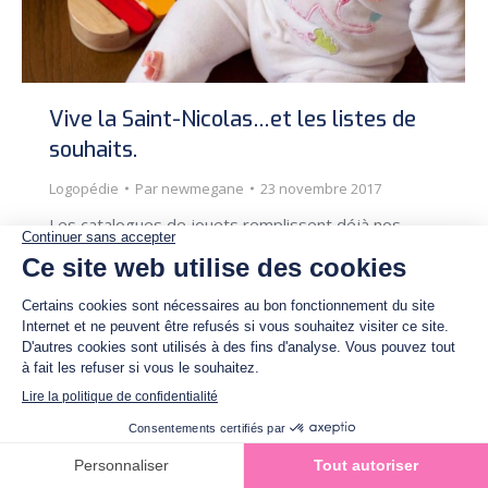
Vive la Saint-Nicolas…et les listes de
souhaits.
Logopédie
Par
newmegane
23 novembre 2017
Les catalogues de jouets remplissent déjà nos
boites aux lettres. Les rayons des grands magasins
débordent de jeux attrayants aux couleurs
chatoyantes.