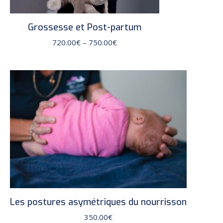
Grossesse et Post-partum
Price
720.00
€
–
750.00
€
range:
720.00€
through
750.00€
Les postures asymétriques du nourrisson
350.00
€