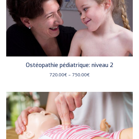
Ostéopathie pédiatrique: niveau 2
Price
720.00
€
–
750.00
€
range:
720.00€
through
750.00€