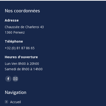
Nos coordonnées
Adresse
Chaussée de Charleroi 43
1360 Perwez
Téléphone
+32 (0) 81 87 86 65
Heures d'ouverture
Lun-Ven 8h00 à 20h00
Samedi de 8h00 à 14h00
Trouvez nous sur :
Facebook
Mail
page
page
Navigation
opens
opens
in
in
Accueil
new
new