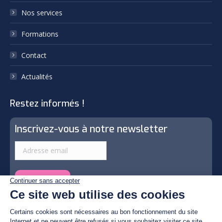
Nos services
window
window
Formations
Contact
Actualités
Restez informés !
Inscrivez-vous à notre newsletter
© By Poush | Photos by © Christian Fulster, Tous droits