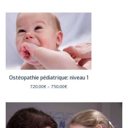
Ostéopathie pédiatrique: niveau 1
Price
720.00
€
–
750.00
€
range:
720.00€
through
750.00€