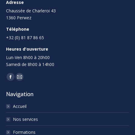
Adresse
Chaussée de Charleroi 43
1360 Perwez
Téléphone
+32 (0) 81 87 86 65
Heures d'ouverture
Lun-Ven 8h00 à 20h00
Samedi de 8h00 à 14h00
Trouvez nous sur :
Facebook
Mail
page
page
Navigation
opens
opens
in
in
Accueil
new
new
Nos services
window
window
Formations