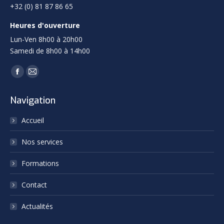
+32 (0) 81 87 86 65
Heures d'ouverture
Lun-Ven 8h00 à 20h00
Samedi de 8h00 à 14h00
Trouvez nous sur :
Facebook
Mail
page
page
Navigation
opens
opens
in
in
Accueil
new
new
Nos services
window
window
Formations
Contact
Actualités