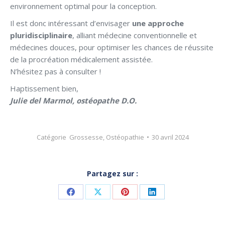
environnement optimal pour la conception.
Il est donc intéressant d’envisager
une approche
pluridisciplinaire
, alliant médecine conventionnelle et
médecines douces, pour optimiser les chances de réussite
de la procréation médicalement assistée.
N’hésitez pas à consulter !
Haptissement bien,
Julie del Marmol, ostéopathe D.O.
Catégorie
Grossesse
,
Ostéopathie
30 avril 2024
Partagez sur :
Share
Share
Share
Share
on
on
on
on