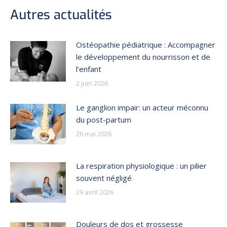
Facebook
X
Pinterest
LinkedIn
Autres actualités
Ostéopathie pédiatrique : Accompagner
le développement du nourrisson et de
l’enfant
2 juin 2026
Le ganglion impair: un acteur méconnu
du post-partum
26 mai 2026
La respiration physiologique : un pilier
souvent négligé
29 avril 2026
Douleurs de dos et grossesse