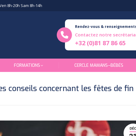
Ven 8h-20h Sam 8h-14h
Rendez-vous & renseignement
Contactez notre secrétaria
+32 (0)81 87 86 65
FORMATIONS
CERCLE MAMANS–BÉBÉS
s conseils concernant les fêtes de fin
DÉ