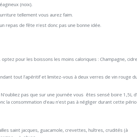
éagineux (noix).
urriture tellement vous aurez faim.
’un repas de fête n’est donc pas une bonne idée.
 optez pour les boissons les moins caloriques : Champagne, cidr
ant tout l’apéritif et limitez-vous à deux verres de vin rouge d
. N’oubliez pas que sur une journée vous êtes sensé boire 1,5L d
onc la consommation d’eau n’est pas à négliger durant cette péri
uilles saint jacques, guacamole, crevettes, huîtres, crudités (à