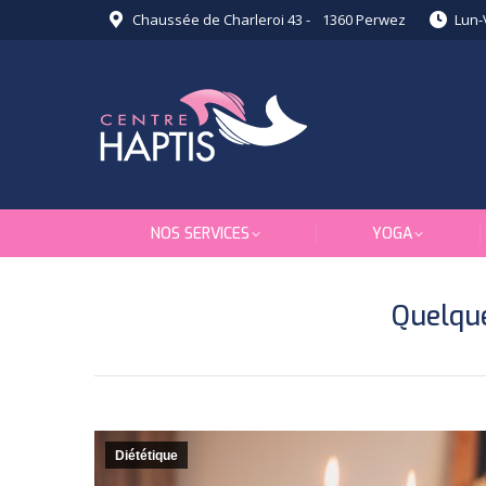
Chaussée de Charleroi 43 - 1360 Perwez
Lun-
NOS SERVICES
YOGA
Quelque
Diététique