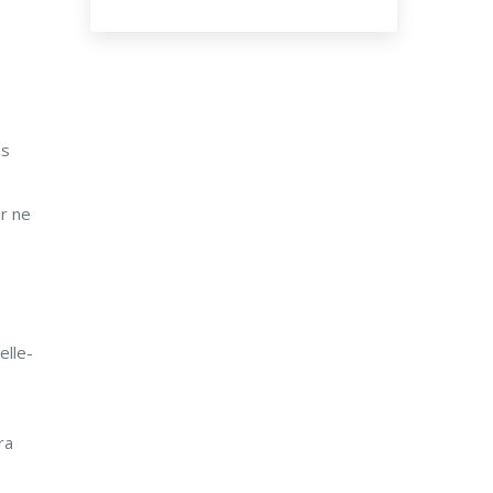
es
ur ne
elle-
ra