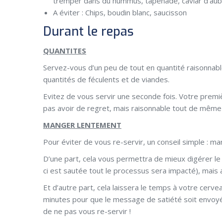
tremper dans du hummus, tapenade, caviar d’aube
A éviter : Chips, boudin blanc, saucisson
Durant le repas
QUANTITES
Servez-vous d’un peu de tout en quantité raisonnable
quantités de féculents et de viandes.
Evitez de vous servir une seconde fois. Votre premiè
pas avoir de regret, mais raisonnable tout de même 
MANGER LENTEMENT
Pour éviter de vous re-servir, un conseil simple : m
D’une part, cela vous permettra de mieux digérer le r
ci est sautée tout le processus sera impacté), mais 
Et d’autre part, cela laissera le temps à votre cerve
minutes pour que le message de satiété soit envoy
de ne pas vous re-servir !