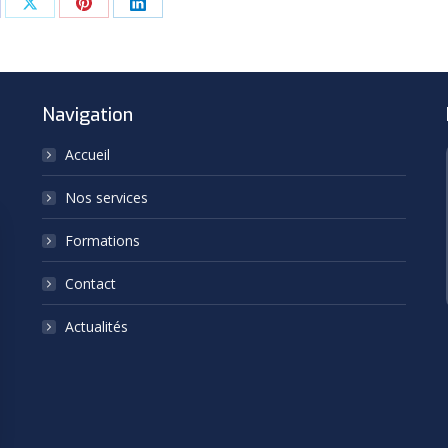
are
Share
Share
Share
on
on
on
cebook
X
Pinterest
LinkedIn
Navigation
Accueil
Nos services
Formations
Contact
Actualités