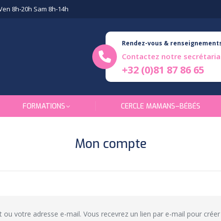
Ven 8h-20h Sam 8h-14h
Rendez-vous & renseignement
Contactez notre secrétaria
+32 (0)81 87 86 65
FORMATIONS
CERCLE MAMANS–BÉBÉS
Mon compte
ant ou votre adresse e-mail. Vous recevrez un lien par e-mail pour cr