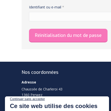
Obligatoire
Identifiant ou e-mail
*
Réinitialisation du mot de passe
Nos coordonnées
Adresse
Chaussée de Charleroi 43
1360 Perwez
Téléphone