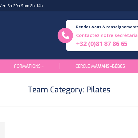
Ven 8h-20h Sam 8h-14h
Rendez-vous & renseignement
Contactez notre secrétaria
+32 (0)81 87 86 65
FORMATIONS
CERCLE MAMANS–BÉBÉS
Team Category:
Pilates