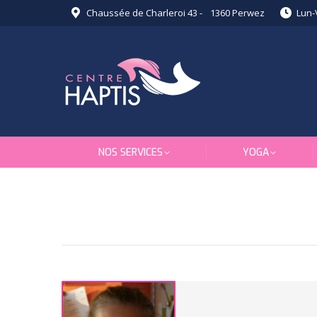
Chaussée de Charleroi 43 - 1360 Perwez
Lun-
NOS SERVICES
YOGA